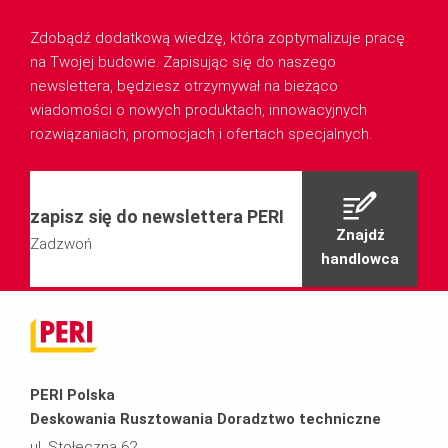
Zdobądź dodatkową wiedzę, która zoptymalizuje pracę
na Twojej budowie. Zapisując się do naszego
newslettera, będziesz otrzymywał na bieżąco
wiadomości o nowych produktach, innowacyjnych
rozwiązaniach, promocjach i ofertach specjalnych.
zapisz się do newslettera PERI
Znajdź
Zadzwoń
handlowca
PERI Polska
Deskowania Rusztowania Doradztwo techniczne
ul. Stołeczna 62