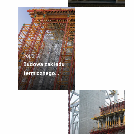
Mazowieckie
POLSKA
Budowa zakładu
termicznego
przekształcania
odpadów
komunalnych