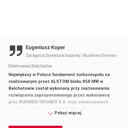
Eugeniusz Koper
Zastępca Dyrektora budowy
|
Budimex-Dromex
Elektrownia Bełchatów
Największy w Polsce fundament turbozespołu na
realizowanym przez ALSTOM bloku 858 MW w
Bełchatowie został wykonany przy zastosowaniu
rozwiązania zaproponowanego przez wykonawcę
prac BUDIMEX-DROMEX S.A. oraz nowoczesnych
systemów podporowych PERI. Wysoki poziom
Pokaż więcej
rozwiązania technicznego oraz systemowych
szalunków PERI i ich dostępności, jak też wyśmienita