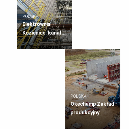
POLSKA
Elektrownia
Kozienice: kanał
Instalacji
Odsiarczania
Spalin
POLSKA
Okechamp Zakład
produkcyjny