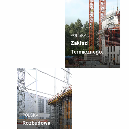
POLSKA
Zakład
Termicznego
Przekształcania
Odpadów
Komunalnych
POLSKA
Rozbudowa