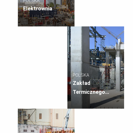
POLSKA
Elektrownia
POLSKA
Zakład
Termicznego
Przekształcania
Odpadów, Kraków