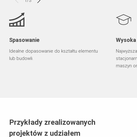
1
/
3
Spasowanie
Wysoka 
Idealne dopasowanie do kształtu elementu
Najwyższa 
lub budowli.
stacjonar
maszyn or
Przykłady zrealizowanych
projektów z udziałem