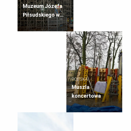
Muzeum Józefa
Piłsudskiego w
Sulejówku
POLSKA
Muszla
koncertowa