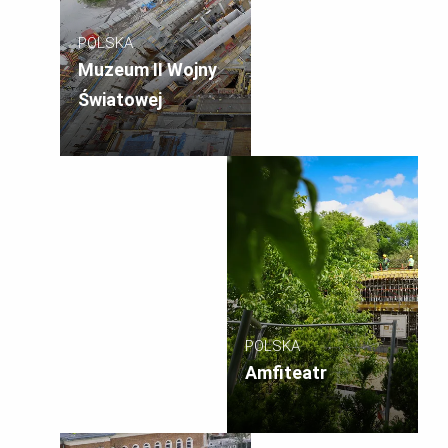
POLSKA
Muzeum II Wojny
Światowej
POLSKA
Amfiteatr