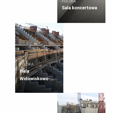
POLSKA
Sala koncertowa
POLSKA
Hala
Widowiskowo-
Sportowa