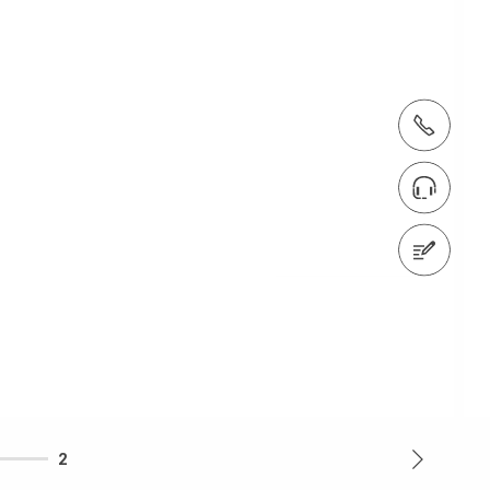
tel.: + 4822 7217 400
Znajdź eksperta
Napisz do nas
2