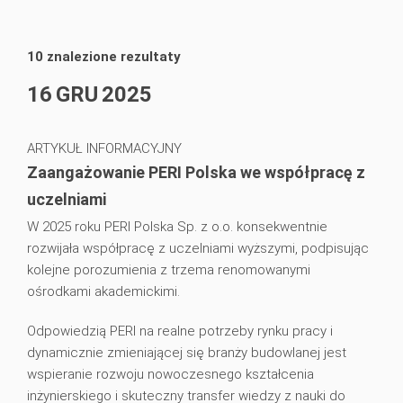
artykuł prasowy
3
2023
2
artykuł informacyjny
7
10 znalezione rezultaty
16
GRU
2025
ARTYKUŁ INFORMACYJNY
Zaangażowanie PERI Polska we współpracę z
uczelniami
W 2025 roku PERI Polska Sp. z o.o. konsekwentnie
rozwijała współpracę z uczelniami wyższymi, podpisując
kolejne porozumienia z trzema renomowanymi
ośrodkami akademickimi.
Odpowiedzią PERI na realne potrzeby rynku pracy i
dynamicznie zmieniającej się branży budowlanej jest
wspieranie rozwoju nowoczesnego kształcenia
inżynierskiego i skuteczny transfer wiedzy z nauki do