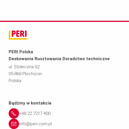
1
n
i.
6
i
c
3
e
o
8
l.
m.
PERI Polska
Deskowania Rusztowania Doradztwo techniczne
6
b
p
ul. Stołeczna 62
05-860 Płochocin
2
o
l
Polska
4
n
Bądźmy w kontakcie
d
+48 22 7217 400
a
info@peri.com.pl