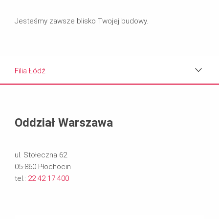
Jesteśmy zawsze blisko Twojej budowy.
Filia Łódź
Oddział Warszawa
Filia Łódź
Oddział Warszawa
Filia Białystok
ul. Stołeczna 62
05-860 Płochocin
tel.:
22 42 17 400