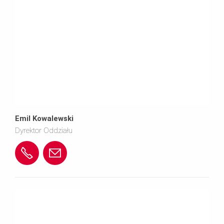
Emil Kowalewski
Dyrektor Oddziału
+
e
4
m
8
i