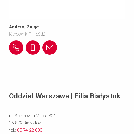
o
i
m.
@
Andrzej Zając
Kierownik Filii Łódź
p
p
4
6
a
l
e
2
9
n
r
6
1
d
i.
1
9
r
c
Oddział Warszawa | Filia Białystok
1
5
z
o
ul. Stołeczna 2, lok. 304
0
6
e
m.
15-879 Białystok
tel.:
85 74 22 080
8
2
j.