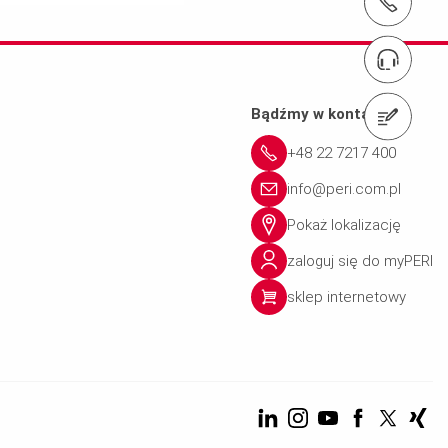
t
Bądźmy w kontakcie
+48 22 7217 400
info@peri.com.pl
Pokaż lokalizację
zaloguj się do myPERI
sklep internetowy