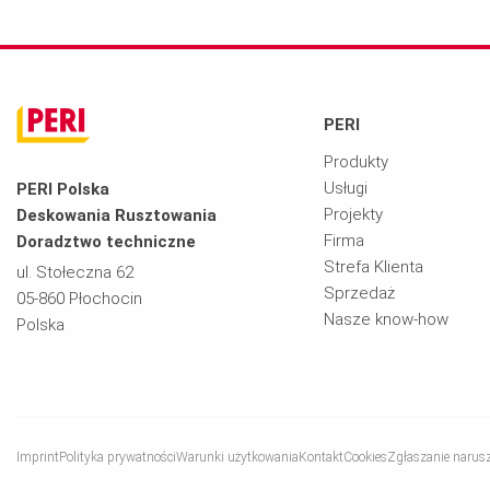
PERI
Produkty
Usługi
PERI Polska
Projekty
Deskowania Rusztowania
Firma
Doradztwo techniczne
Strefa Klienta
ul. Stołeczna 62
Sprzedaż
05-860 Płochocin
Nasze know-how
Polska
Imprint
Polityka prywatności
Warunki użytkowania
Kontakt
Cookies
Zgłaszanie narus