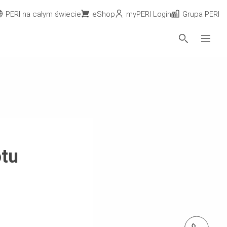
PERI na całym świecie
eShop
myPERI Login
Grupa PERI
otu