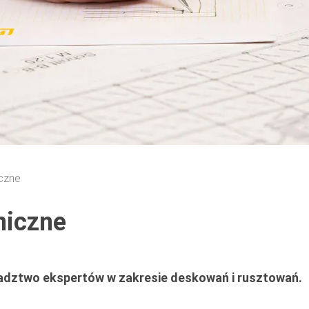
czne
niczne
radztwo ekspertów w zakresie deskowań i rusztowań.