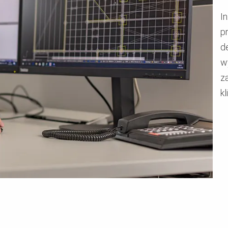
I
p
d
w
z
kl