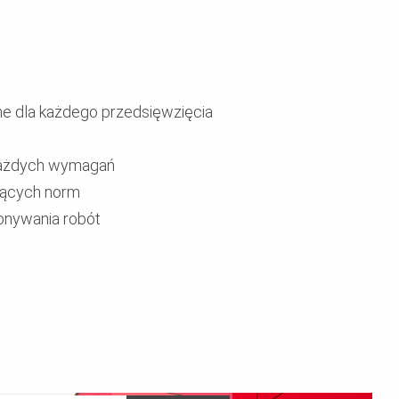
e dla każdego przedsięwzięcia
 każdych wymagań
jących norm
onywania robót