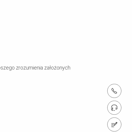
epszego zrozumienia założonych
tel.: + 4822 7217 400
Znajdź eksperta
Napisz do nas