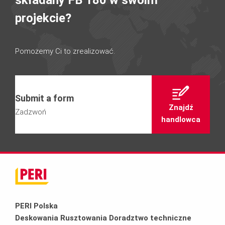
składany FB 180 w swoim
projekcie?
Pomożemy Ci to zrealizować.
Submit a form
Znajdź
Zadzwoń
handlowca
PERI Polska
Deskowania Rusztowania Doradztwo techniczne