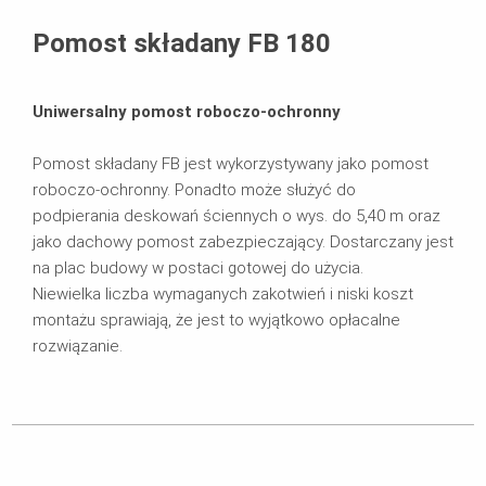
Zastosowanie
Pomost składany FB 180
Produkty powiązane
Uniwersalny pomost roboczo-ochronny
Broszury
Pomost składany FB jest wykorzystywany jako pomost
roboczo-ochronny. Ponadto może służyć do
podpierania deskowań ściennych o wys. do 5,40 m oraz
jako dachowy pomost zabezpieczający. Dostarczany jest
na plac budowy w postaci gotowej do użycia.
Niewielka liczba wymaganych zakotwień i niski koszt
montażu sprawiają, że jest to wyjątkowo opłacalne
rozwiązanie.