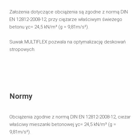
Założenia dotyczące obciążenia są zgodne z normą DIN
EN 12812-2008-12, przy ciężarze właściwym świeżego
betonu ɣc= 24,5 kN/m³ (g = 9,81m/s²).
Suwak MULTIFLEX pozwala na optymalizację deskowań
stropowych.
Normy
Obciążenia zgodnie z normą DIN EN 12812-2008-12, cieżar
właściwy mieszanki betonowej ɣc= 24,5 kN/m³ (g =
9,81m/s²).