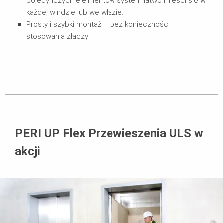
pojedynczych elelmentów system łatwo mieści się w
każdej windzie lub we włazie.
Prosty i szybki montaż – bez konieczności
stosowania złączy
PERI UP Flex Przewieszenia ULS w
akcji