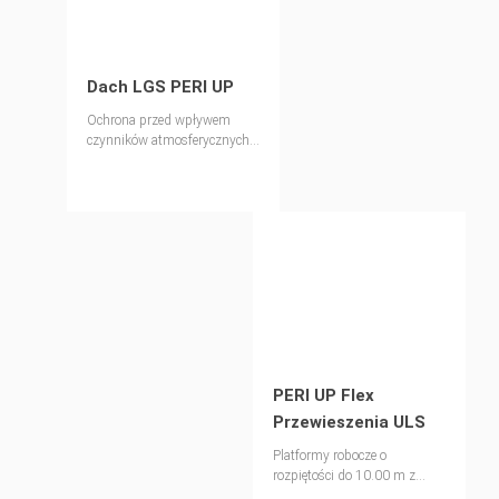
Dach LGS PERI UP
Ochrona przed wpływem
czynników atmosferycznych z
zastosowaniem systemu
kratownicowego.
PERI UP Flex
Przewieszenia ULS
Platformy robocze o
rozpiętości do 10.00 m z
kratownicą ULS Flex