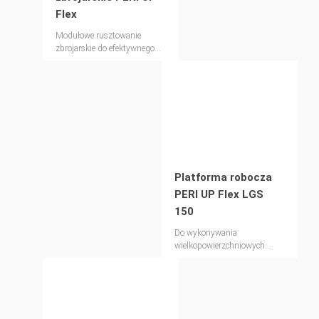
Flex
Modułowe rusztowanie
zbrojarskie do efektywnego
wykonywania robót
Platforma robocza
PERI UP Flex LGS
150
Do wykonywania
wielkopowierzchniowych
platform roboczych i
tymczasowych kładek dla
pieszych.