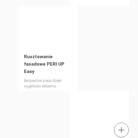
Rusztowanie
fasadowe PERI UP
Easy
Bezpieczna praca dzięki
wyjątkowo lekkiemu
rusztowaniu ramowemu.
tel.: +4822 7217 400