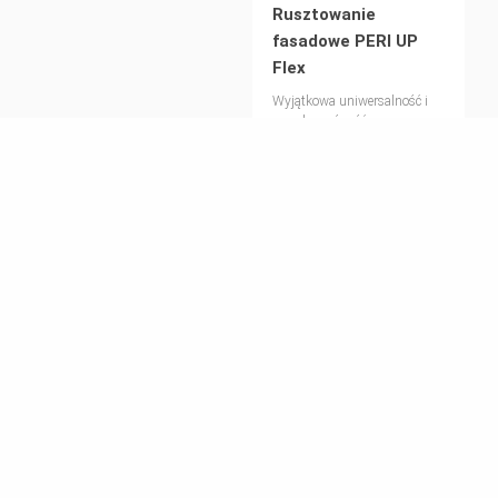
Rusztowanie
Znajdź eksperta
fasadowe PERI UP
Flex
mail: info@peri.com.pl
Wyjątkowa uniwersalność i
wysoka nośność
Platformy robocze
PERI UP Flex
Wszechstronne. Bezpieczne.
Szybkie.