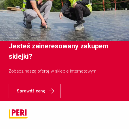
Jesteś zaineresowany zakupem
sklejki?
Zobacz naszą ofertę w sklepie internetowym.
Sprawdź cenę