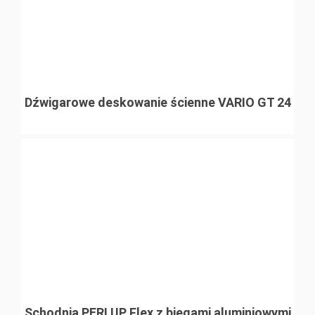
Dźwigarowe deskowanie ścienne VARIO GT 24
Schodnia PERI UP Flex z biegami aluminiowymi