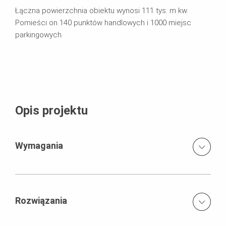
Łączna powierzchnia obiektu wynosi 111 tys. m kw.
Pomieści on 140 punktów handlowych i 1000 miejsc
parkingowych.
Opis projektu
Wymagania
Realizacja wysokich ścian na kondygnacji podziemnej w
technologii deskowania jednostronnego
Rozwiązania
Bezpieczne wykonanie trzonów i stropów o
skomplikowanej, zmiennej geometrii
Systemy kozłów SB umożliwiający redukcję liczby przerw