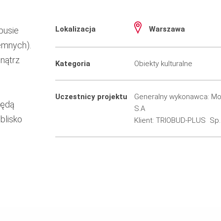
Lokalizacja
Warszawa
pusie
emnych).
nątrz
Kategoria
Obiekty kulturalne
Uczestnicy projektu
Generalny wykonawca: Mo
będą
S.A
blisko
Klient: TRIOBUD-PLUS Sp. 