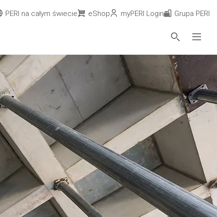
PERI na całym świecie
eShop
myPERI Login
Grupa PERI