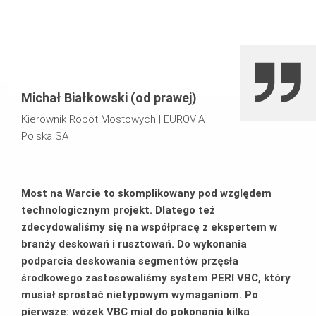
Niezawodność obsługi logistycznej w sytuacji obrotu
znacznym potencjałem sprzętowym.
Dostęp do wsparcia technicznego w trakcie prac
montażowych.
Michał Białkowski (od prawej)
Kierownik Robót Mostowych
|
EUROVIA
Polska SA
Most na Warcie to skomplikowany pod względem
technologicznym projekt. Dlatego też
zdecydowaliśmy się na współpracę z ekspertem w
branży deskowań i rusztowań. Do wykonania
podparcia deskowania segmentów przęsła
środkowego zastosowaliśmy system PERI VBC, który
musiał sprostać nietypowym wymaganiom. Po
pierwsze: wózek VBC miał do pokonania kilka