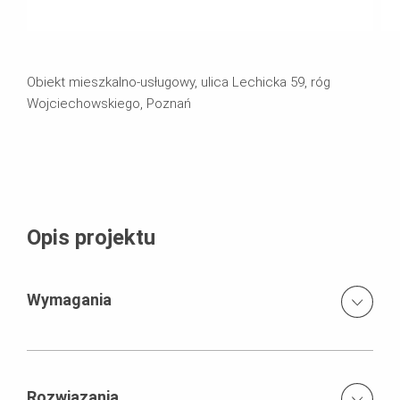
Obiekt mieszkalno-usługowy, ulica Lechicka 59, róg
Wojciechowskiego, Poznań
Opis projektu
Wymagania
Szybki cykl realizacji obiektu przy ograniczonym
obszarze składowania deskowań i rusztowań,
Rozwiązania