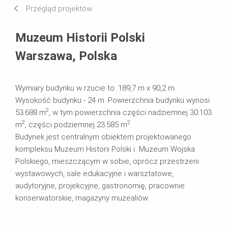
Przegląd projektów
Systemy w użyciu
Muzeum Historii Polski
Warszawa, Polska
Wymiary budynku w rzucie to: 189,7 m x 90,2 m.
Wysokość budynku - 24 m. Powierzchnia budynku wynosi
2
53.688 m
, w tym powierzchnia części nadziemnej 30.103
2
2
m
, części podziemnej 23.585 m
.
Budynek jest centralnym obiektem projektowanego
kompleksu Muzeum Historii Polski i Muzeum Wojska
Polskiego, mieszczącym w sobie, oprócz przestrzeni
wystawowych, sale edukacyjne i warsztatowe,
audytoryjne, projekcyjne, gastronomię, pracownie
konserwatorskie, magazyny muzealiów.