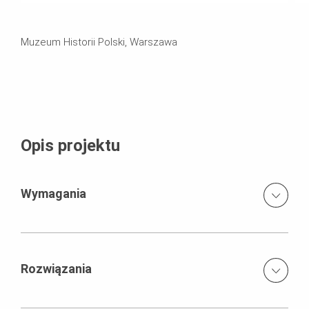
Muzeum Historii Polski, Warszawa
Opis projektu
Wymagania
Bezpieczne wykonanie elementów pionowych na dużych
wysokościach
Rozwiązania
Sprawna i bezpieczna realizacja stropów
Kozły SB stosowane do wysokich ścian jednostronnych