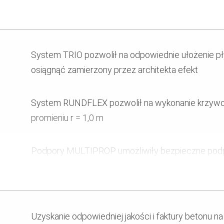
Bezpieczeństwo i szybkość montażu elementów 
Odpowiedni układ odcisków płyt deskowania str
System TRIO pozwolił na odpowiednie ułożenie p
założeniami architekta
osiągnąć zamierzony przez architekta efekt
Wykonanie krzywoliniowej sali kinowej wewnątrz
System RUNDFLEX pozwolił na wykonanie krzywoli
promieniu momentami r = 1,0 m
promieniu r = 1,0 m
Podpory MULTIPROP umożliwiły bezpieczne podp
wykonywanych w betonie architektonicznym
Uniwersalny system deskowania stropowego MU
Uzyskanie odpowiedniej jakości i faktury betonu