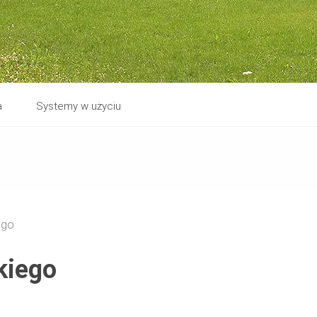
a
Systemy w użyciu
ego
kiego