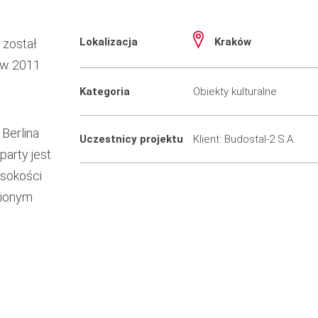
Lokalizacja
Kraków
 został
 w 2011
Kategoria
Obiekty kulturalne
Berlina
Uczestnicy projektu
Klient: Budostal-2 S.A.
arty jest
ysokości
wionym