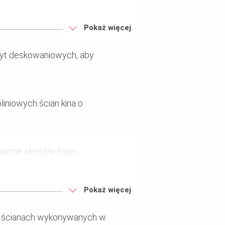
deskowań ściennych
Pokaż więcej
opowego zgodny z
łyt deskowaniowych, aby
 budynku muzeum o
niowych ścian kina o
arcie skosów ścian
Pokaż więcej
LTIFLEX
 na ścianach wykonywanych w