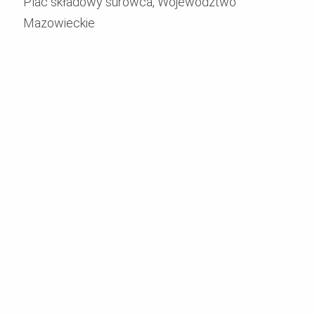
Plac składowy surowca, Województwo
Mazowieckie