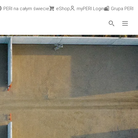
PERI na całym świecie
eShop
myPERI Login
Grupa PERI