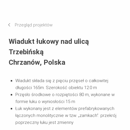
Zdjęcia
Wymagania i rozwiązania
Przegląd projektów
Systemy w użyciu
Wiadukt łukowy nad ulicą
Trzebińską
Chrzanów, Polska
Wiadukt składa się z pięciu przęseł o całkowitej
długości 165m. Szerokość obiektu 12.0 m
Przęsło środkowe o rozpiętości 80 m, wykonane w
formie łuku o wyniosłości 15 m
Łuk wykonany jest z elementów prefabrykowanych
łączonych monolitycznie w tzw. „zamkach”. przekrój
poprzeczny łuku jest zmienny