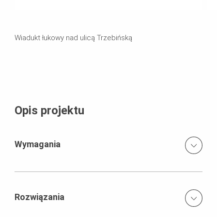
Wiadukt łukowy nad ulicą Trzebińską
Opis projektu
Wymagania
Stabilne podparcie prefabrykowanych łuków na czas ich
zmonolityzowania
Rozwiązania
Dostęp do konstrukcji na każdym etapie betonowania