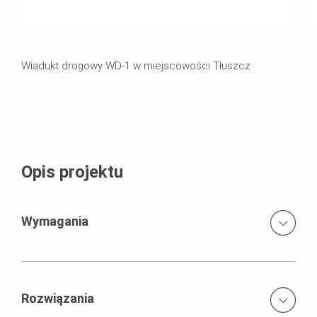
Wiadukt drogowy WD-1 w miejscowości Tłuszcz
Opis projektu
Wymagania
Wysokie standardy jakościowe stosowanych deskowań.
Rozwiązania
Kompleksowa opieka technologiczna i doradztwo PERI w
celu dotrzymania napiętego harmonogramu budowy.