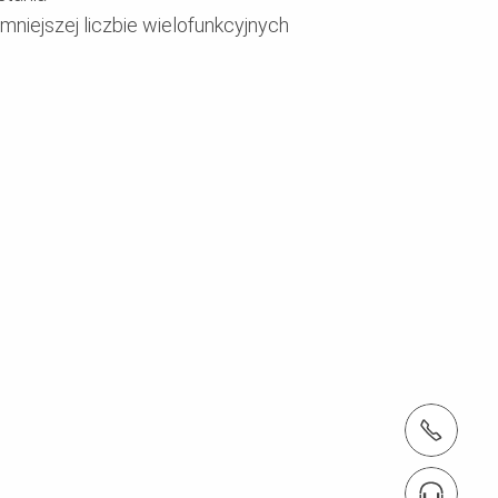
 mniejszej liczbie wielofunkcyjnych
tel.: + 4822 7217 400
Znajdź eksperta