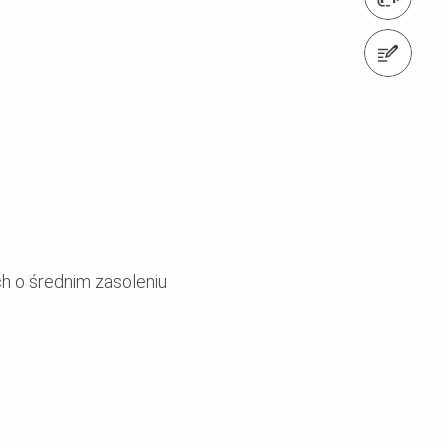
Napisz do nas
h o
średnim
zasoleniu