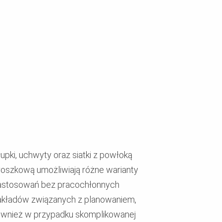
łupki, uchwyty oraz siatki z powłoką
roszkową umożliwiają różne warianty
astosowań bez pracochłonnych
akładów związanych z planowaniem,
ównież w przypadku skomplikowanej