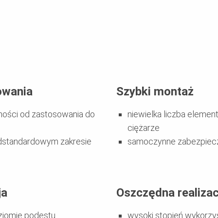
owania
Szybki montaż
ności od zastosowania do
niewielka liczba elem
ciężarze
dstandardowym zakresie
samoczynne zabezpiecz
ja
Oszczędna realizac
oziomie podestu
wysoki stopień wykorzy