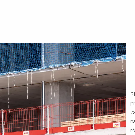
S
p
z
n
r