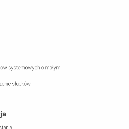
entów systemowych o małym
enie słupków
ja
stania