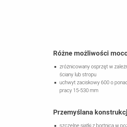
Różne możliwości moc
zróżnicowany osprzęt w zależ
ściany lub stropu
uchwyt zaciskowy 600 o pona
pracy 15-530 mm
Przemyślana konstrukc
szczelne siatki z bortnicą w p