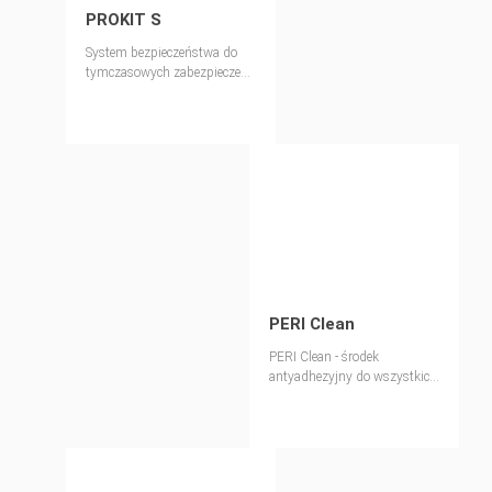
PROKIT S
System bezpieczeństwa do
tymczasowych zabezpieczeń
krawędzi.
PERI Clean
PERI Clean - środek
antyadhezyjny do wszystkich
dostępnych na rynku
deskowań i urządzeń
budowlanych.