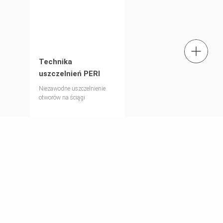
tel.: + 4822 7217 400
Technika
uszczelnień PERI
Znajdź eksperta
Niezawodne uszczelnienie
otworów na ściągi
Napisz do nas
Zastrzały RS
Kompletny program przy