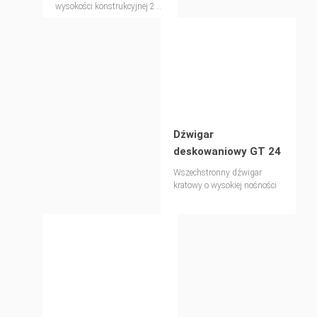
wysokości konstrukcyjnej 20
cm oraz pełnościennym
środniku.
Dźwigar
deskowaniowy GT 24
Wszechstronny dźwigar
kratowy o wysokiej nośności