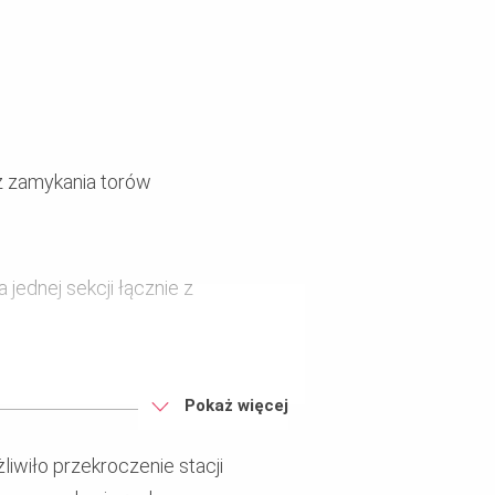
z zamykania torów
ednej sekcji łącznie z
ju nośnego.
Pokaż więcej
wiło przekroczenie stacji
zmienną szerokość obiektu