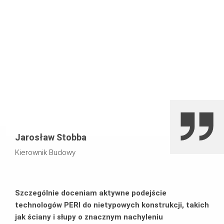
przygotowanie bezpiecznych i oszczędnych rozwiązań
wielu trudnych elementów konstrukcyjnych
Zastosowanie połączenia systemów VARIOKIT i ST 100 w
celu wykonania połaci dachu szedowego
Jarosław Stobba
Kierownik Budowy
Szczególnie doceniam aktywne podejście
technologów PERI do nietypowych konstrukcji, takich
jak ściany i słupy o znacznym nachyleniu