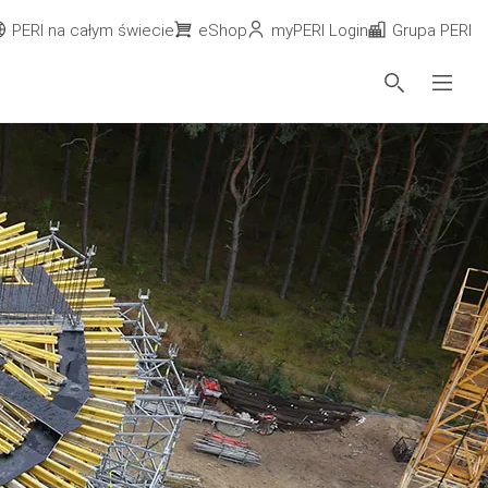
PERI na całym świecie
eShop
myPERI Login
Grupa PERI