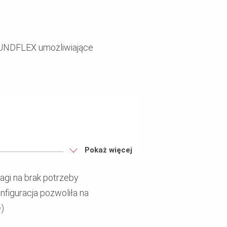
RUNDFLEX umożliwiające
Pokaż więcej
FLEX zapewniające łatwość
gi na brak potrzeby
iedużą wagę poszczególnych
nfiguracja pozwoliła na
e)