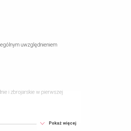
czególnym uwzględnieniem
ie i zbrojarskie w pierwszej
ie
Pokaż więcej