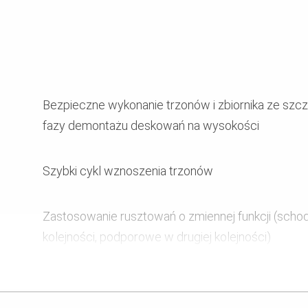
Bezpieczne wykonanie trzonów i zbiornika ze sz
fazy demontażu deskowań na wysokości
Szybki cykl wznoszenia trzonów
Zastosowanie rusztowań o zmiennej funkcji (schodn
kolejności, podporowe w drugiej kolejności)
Zoptymalizowanie potencjału deskowań na budow