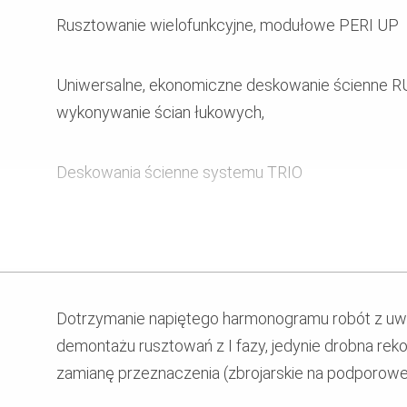
Rusztowanie wielofunkcyjne, modułowe PERI UP
Uniwersalne, ekonomiczne deskowanie ścienne 
wykonywanie ścian łukowych,
Deskowania ścienne systemu TRIO
Systemy zabezpieczenia PROKIT
Podparcie stropów z elementów systemu MULTI
Dotrzymanie napiętego harmonogramu robót z uwa
montażu i demontażu na wysokości z uwagi na n
demontażu rusztowań z I fazy, jedynie drobna reko
elementów
zamianę przeznaczenia (zbrojarskie na podporow