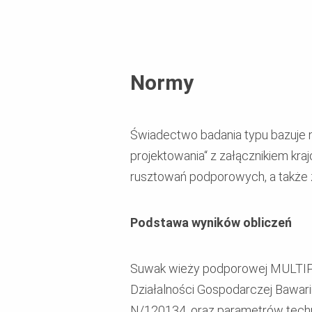
Normy
Świadectwo badania typu bazuje 
projektowania“ z załącznikiem kr
rusztowań podporowych, a także 
Podstawa wyników obliczeń
Suwak wieży podporowej MULTIPR
Działalności Gospodarczej Bawarii
N/120134, oraz parametrów tech