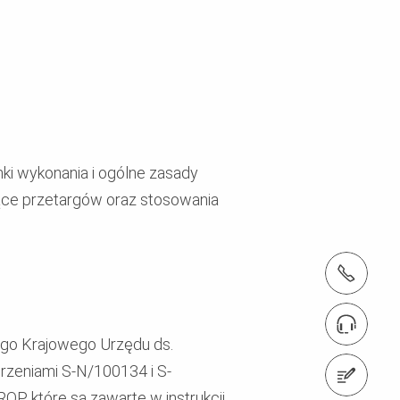
ki wykonania i ogólne zasady
zące przetargów oraz stosowania
tel.: + 4822 7217 400
Znajdź eksperta
go Krajowego Urzędu ds.
erzeniami S-N/100134 i S-
Napisz do nas
 które są zawarte w instrukcji