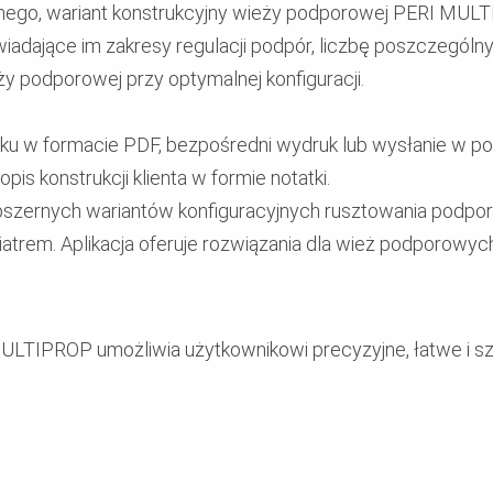
nego, wariant konstrukcyjny wieży podporowej PERI MULT
wiadające im zakresy regulacji podpór, liczbę poszczegó
y podporowej przy optymalnej konfiguracji.
niku w formacie PDF, bezpośredni wydruk lub wysłanie w po
is konstrukcji klienta w formie notatki.
bszernych wariantów konfiguracyjnych rusztowania podpor
iatrem. Aplikacja oferuje rozwiązania dla wież podporowy
ULTIPROP umożliwia użytkownikowi precyzyjne, łatwe i sz