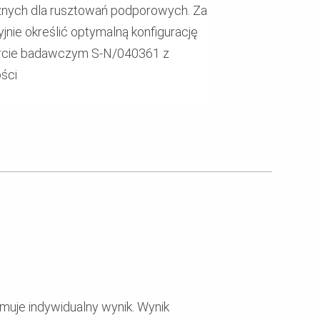
znych dla rusztowań podporowych. Za
nie określić optymalną konfigurację
porcie badawczym S-N/040361 z
ści
ymuje indywidualny wynik. Wynik