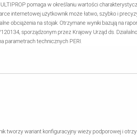
MULTIPROP pomaga w określaniu wartości charakterystyc
rce internetowej użytkownik może łatwo, szybko i precyzyj
lne obciążenia na stojak. Otrzymane wyniki bazują na ra
/120134, sporządzonym przez Krajowy Urząd ds. Działalno
 na parametrach technicznych PERI.
ik tworzy wariant konfiguracyjny wieży podporowej i otrz