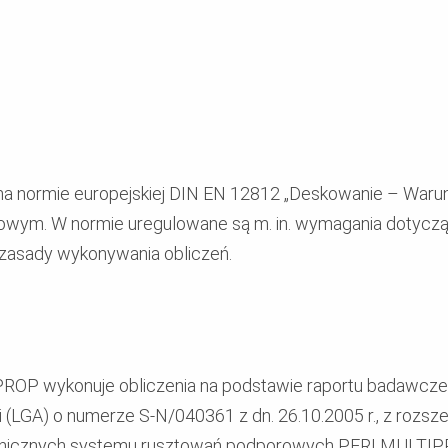
na normie europejskiej DIN EN 12812 „Deskowanie – Warun
ajowym. W normie uregulowane są m. in. wymagania dotyc
zasady wykonywania obliczeń.
OP wykonuje obliczenia na podstawie raportu badawcze
 (LGA) o numerze S-N/040361 z dn. 26.10.2005 r., z rozsz
nicznych systemu rusztowań podporowych PERI MULTIPROP,