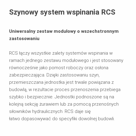
Zastosowanie
Szynowy system wspinania RCS
Produkty powiązane
Uniwersalny zestaw modułowy o wszechstronnym
Do pobrania
zastosowaniu
RCS łączy wszystkie zalety systemów wspinania w
ramach jednego zestawu modułowego i jest stosowany
równocześnie jako pomost roboczy oraz osłona
zabezpieczająca. Dzięki zastosowaniu szyn,
przemieszczana jednostka jest trwale powiązana z
budowlą, w rezultacie proces przenoszenia przebiega
szybko i bezpiecznie. Jednostki podnoszone są na
kolejną sekcję żurawiem lub za pomocą przenośnych
siłowników hydraulicznych. RCS daje się
łatwo dopasowywać do specyfiki dowolnej budowli.