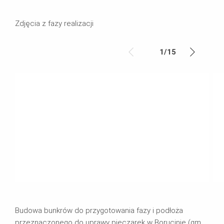
Zdjęcia z fazy realizacji
1
/
15
Budowa bunkrów do przygotowania fazy i podłoża
przeznaczonego do uprawy pieczarek w Borucinie (gm.