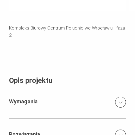
Kompleks Biurowy Centrum Południe we Wrocławiu - faza
2
Opis projektu
Wymagania
Wszelkie rozwiązania optymalizujące nakłady robocze
dla deskowań, usprawniające przebieg prac, dzięki
czemu spełniające wymagania napiętego harmonogram
Rozwiązania