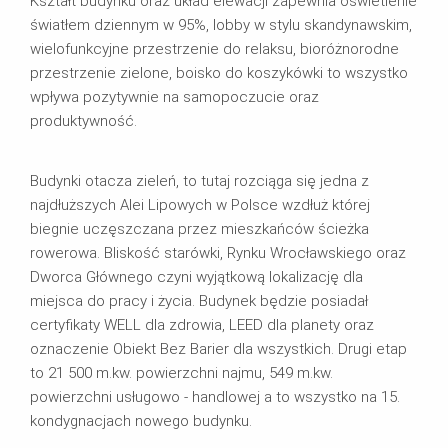
Kształt budynku oraz układ elewacji zapewnia oświetlenie
światłem dziennym w 95%, lobby w stylu skandynawskim,
wielofunkcyjne przestrzenie do relaksu, bioróżnorodne
przestrzenie zielone, boisko do koszykówki to wszystko
wpływa pozytywnie na samopoczucie oraz
produktywność.
Budynki otacza zieleń, to tutaj rozciąga się jedna z
najdłuższych Alei Lipowych w Polsce wzdłuż której
biegnie uczęszczana przez mieszkańców ścieżka
rowerowa. Bliskość starówki, Rynku Wrocławskiego oraz
Dworca Głównego czyni wyjątkową lokalizację dla
miejsca do pracy i życia. Budynek będzie posiadał
certyfikaty WELL dla zdrowia, LEED dla planety oraz
oznaczenie Obiekt Bez Barier dla wszystkich. Drugi etap
to 21 500 m.kw. powierzchni najmu, 549 m.kw.
powierzchni usługowo - handlowej a to wszystko na 15.
kondygnacjach nowego budynku.