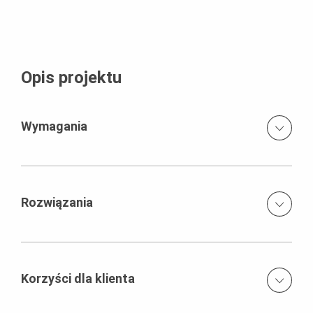
Opis projektu
Wymagania
Najwyższy standard BHP przy realizacji wszystkich
elementów konstrukcji
Rozwiązania
Utrzymanie bardzo szybkiego tempa realizacji
Deskowania ścienne TRIO ze zintegrowanymi pomostami
TRP
Terminowe dostawy deskowań
Korzyści dla klienta
PERI UP Flex do podparcia stropów wysokich na 13 m