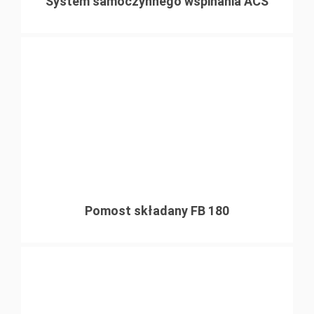
System samoczynnego wspinania ACS
Pomost składany FB 180