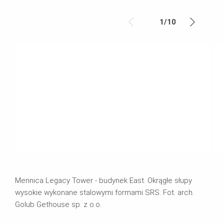
1
/
10
Mennica Legacy Tower - budynek East. Okrągłe słupy
wysokie wykonane stalowymi formami SRS. Fot. arch.
Golub Gethouse sp. z o.o.